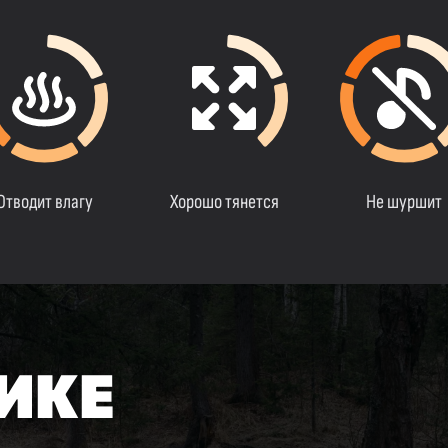
Отводит влагу
Хорошо тянется
Не шуршит
ИКЕ