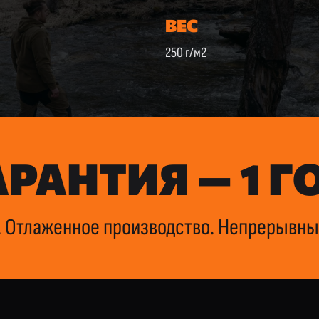
ВЕС
250 г/м2
АРАНТИЯ — 1 Г
 Отлаженное производство. Непрерывны