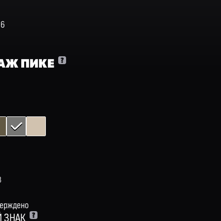
06
АЖ ПИКЕ
8
верждено
 ЗНАК