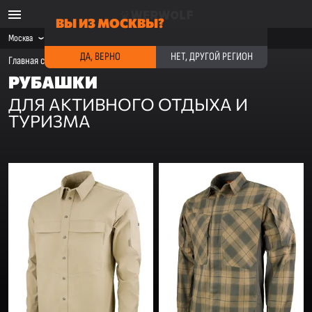
ВЫ ИЗ МОСКВЫ?
Москва
ДА, ВЕРНО
НЕТ, ДРУГОЙ РЕГИОН
Главная страница
·
Каталог
·
Рубашки
РУБАШКИ
ДЛЯ АКТИВНОГО ОТДЫХА И
ТУРИЗМА