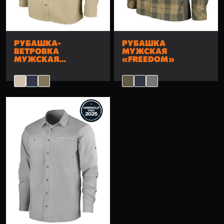
РУБАШКА-
РУБАШКА
ВЕТРОВКА
МУЖСКАЯ
МУЖСКАЯ
«FREEDOM»
«DISCOVERY»