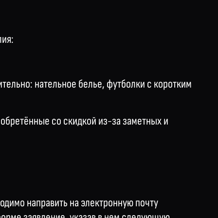
лия:
ительно: нательное белье, футболки с коротким
иобретённые со скидкой из-за заметных и
ходимо направить на электронную почту
форме заявление, указав в нем следующую