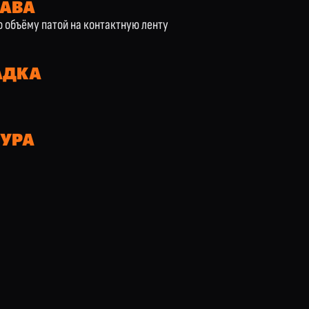
КАВА
о объёму патой на контактную ленту
АДКА
УРА