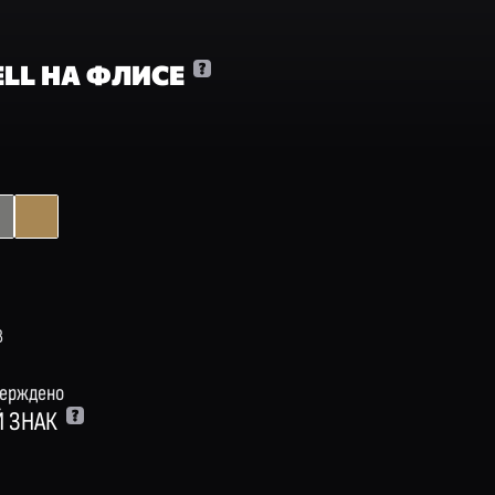
LL НА ФЛИСЕ
Й
8
верждено
 ЗНАК