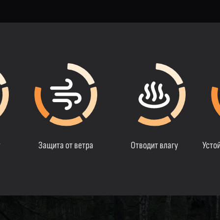
т
Защита от ветра
Отводит влагу
Усто