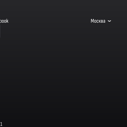
book
Москва
01