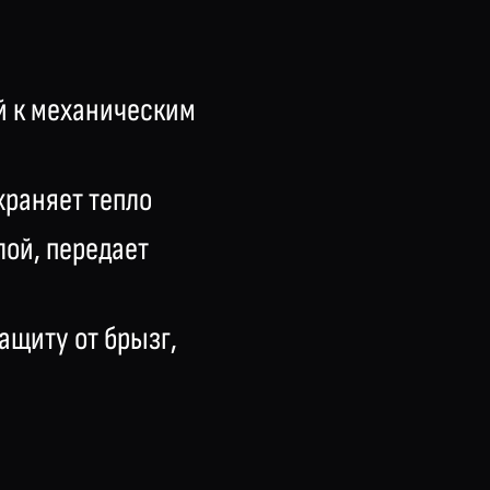
й к механическим
храняет тепло
ой, передает
ащиту от брызг,