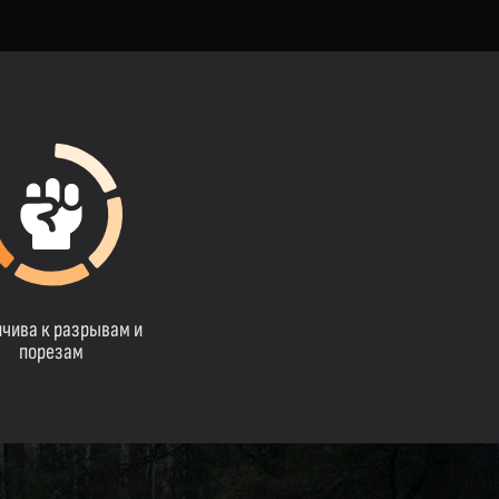
йчива к разрывам и
порезам