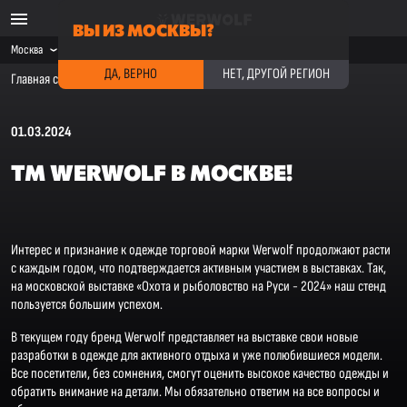
ВЫ ИЗ МОСКВЫ?
Москва
ДА, ВЕРНО
НЕТ, ДРУГОЙ РЕГИОН
Главная страница
·
Новости компании
·
ТМ Werwolf в Москве!
01.03.2024
ТМ WERWOLF В МОСКВЕ!
Интерес и признание к одежде торговой марки Werwolf продолжают расти
с каждым годом, что подтверждается активным участием в выставках. Так,
на московской выставке «Охота и рыболовство на Руси - 2024» наш стенд
пользуется большим успехом.
В текущем году бренд Werwolf представляет на выставке свои новые
разработки в одежде для активного отдыха и уже полюбившиеся модели.
Все посетители, без сомнения, смогут оценить высокое качество одежды и
обратить внимание на детали. Мы обязательно ответим на все вопросы и