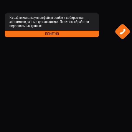
На сайте используются файлы cookie и собираются
анонимные данные для аналитики.
Политика обработки
персональных данных
ПОНЯТНО
Каталог
Оптовым покупателям
Полезная информация
О Werwolf
Lookbook