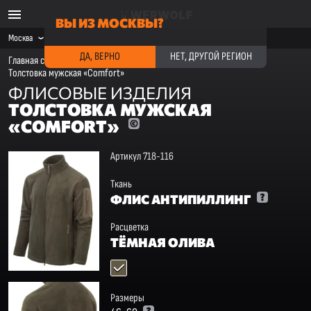
ВЫ ИЗ МОСКВЫ?
Москва
ДА, ВЕРНО
НЕТ, ДРУГОЙ РЕГИОН
Главная страница
·
Каталог
·
Флисовые изделия
·
Толстовка мужская «Сomfort»
ФЛИСОВЫЕ ИЗДЕЛИЯ
ТОЛСТОВКА МУЖСКАЯ
«СOMFORT»
Артикул 718-116
Ткань
ФЛИС АНТИПИЛЛИНГ
Расцветка
ТЁМНАЯ ОЛИВА
Размеры