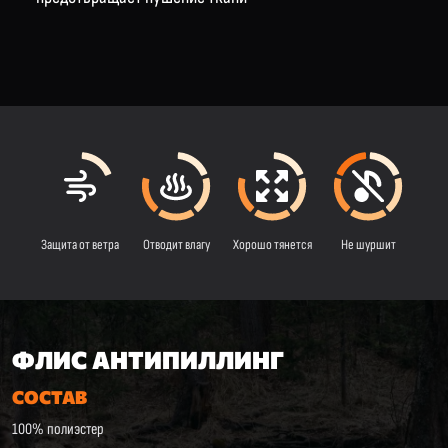
Защита от ветра
Отводит влагу
Хорошо тянется
Не шуршит
ФЛИС АНТИПИЛЛИНГ
СОСТАВ
100% полиэстер