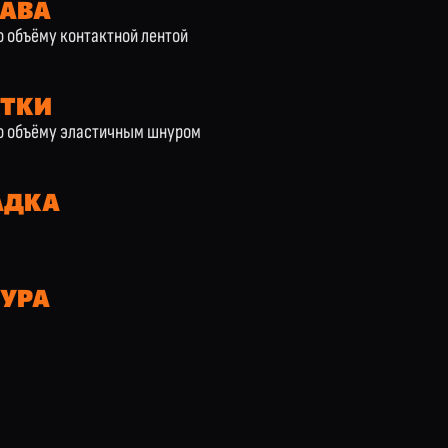
КАВА
о объёму контактной лентой
РТКИ
по объёму эластичным шнуром
АДКА
УРА