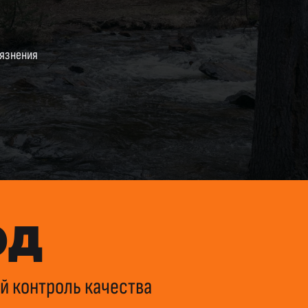
рязнения
ОД
й контроль качества