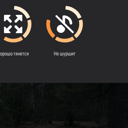
орошо тянется
Не шуршит