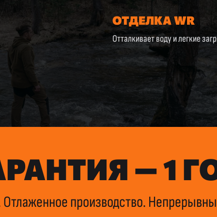
ОТДЕЛКА WR
Отталкивает воду и легкие заг
АРАНТИЯ — 1 Г
 Отлаженное производство. Непрерывны