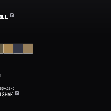
ELL
8
верждено
 ЗНАК