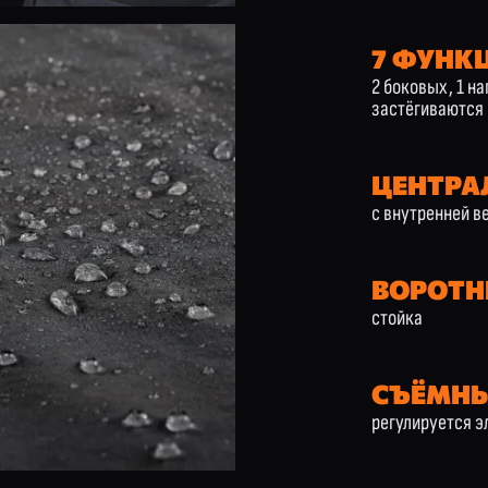
7 ФУНК
2 боковых, 1 на
застёгиваются
ЦЕНТРА
с внутренней в
ВОРОТН
стойка
СЪЁМН
регулируется 