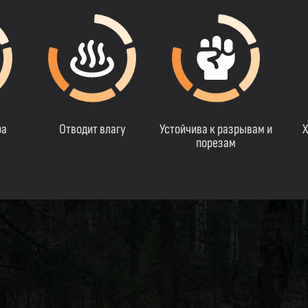
ра
Отводит влагу
Устойчива к разрывам и
Х
порезам