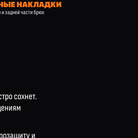
НЫЕ НАКЛАДКИ
н и задней части брюк
тро сохнет.
дениям
розащиту и