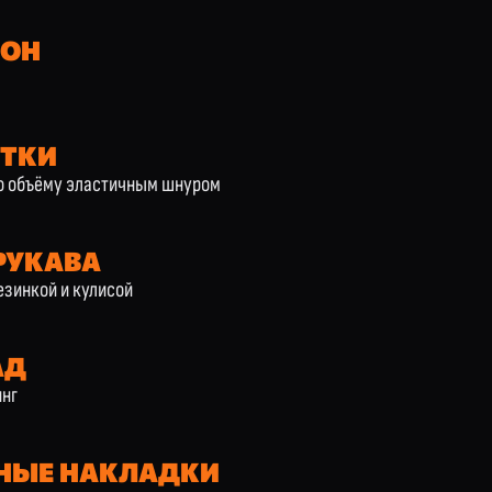
ОН
РТКИ
по объёму эластичным шнуром
РУКАВА
езинкой и кулисой
АД
инг
НЫЕ НАКЛАДКИ