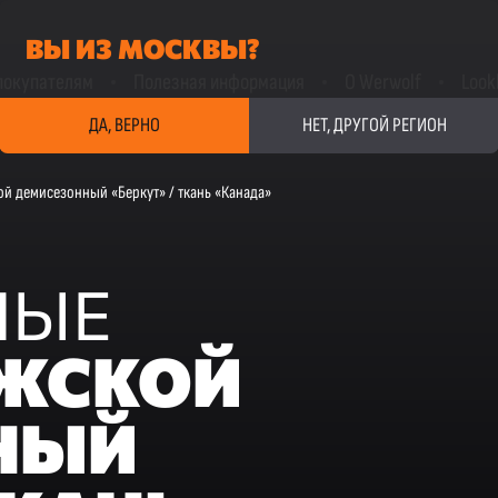
ВЫ ИЗ МОСКВЫ?
покупателям
Полезная информация
О Werwolf
Look
ДА, ВЕРНО
НЕТ, ДРУГОЙ РЕГИОН
й демисезонный «Беркут» / ткань «Канада»
НЫЕ
ЖСКОЙ
НЫЙ