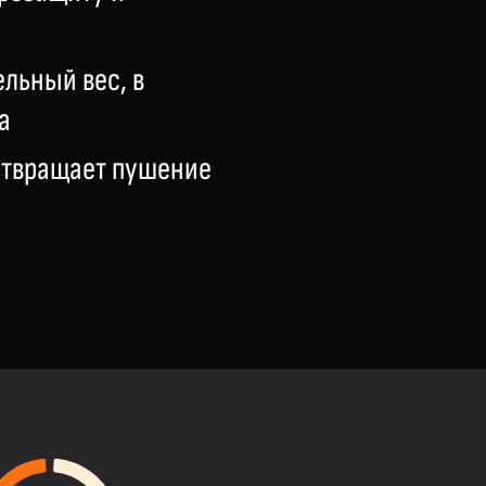
ельный вес, в
а
дотвращает пушение