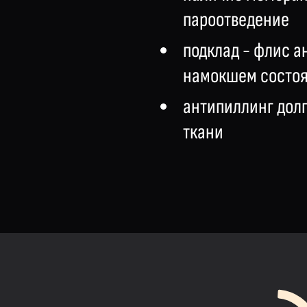
пароотведение
подклад - флис а
намокшем состоя
антипиллинг дол
ткани