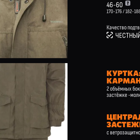
46-60
170-176 / 182-18
Качество подт
ЧЕСТНЫЙ
КУРТКА
КАРМА
2 объёмных бок
застёжке -мол
ЦЕНТРА
ЗАСТЕЖ
с ветрозащитно