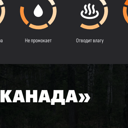
ра
Не промокает
Отводит влагу
«КАНАДА»